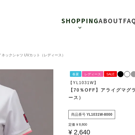
SHOPPING
ABOUT
FA
ハイネックシャツ UVカット（レディース）
春夏
レディース
SALE
【YL1031W】
【70％OFF】アライグマグ
ース）
商品番号
YL1031W-8000
定価
¥
8,800
¥
2,640