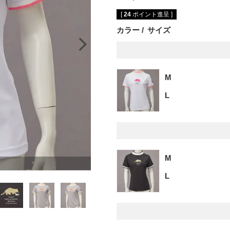
[
24
ポイント進呈 ]
カラー
サイズ
M
L
M
L