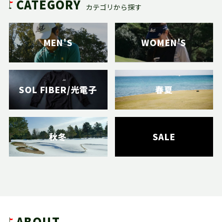
CATEGORY
カテゴリから探す
HYOON Ventilation ハイネックシ
光電子® レイヤーテック グリップソ
HYOON Fit アームカバー
【40％OFF】HYOON EX ヒョウオン
HYOON Fit アームカバー
光電子®ロングソックス
UVオーバーミトンアームカバー（レ
【70％OFF】HYOON EX ヒョウオン
ャツ
ックス ロング
ハイネックアンダーシャツ
ディース）
アンダータイツ
2,970円(税込)
2,970円(税込)
2,530円(税込)
MEN'S
WOMEN'S
5,280円(税込)
3,300円(税込)
4,785円(税込)
4,180円(税込)
2,310円(税込)
VIEW MORE
VIEW MORE
SOL FIBER/光電子
春夏
秋冬
SALE
UVオーバーミトンアームカバー（レ
【70％OFF】フィッシュパターンポロ
HYOON Ventilation ハイネックシ
【70％OFF】フィッシュパターンポロ
ディース）
シャツ
ャツ（レディース）
シャツ（レディース）
4,180円(税込)
3,234円(税込)
5,280円(税込)
3,234円(税込)
ABOUT