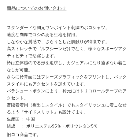
商品についてのお問い合わせ
スタンダードな胸元ワンポイント刺繍のポロシャツ。
適度な肉厚でコシのある生地を採用。
しなやかな質感で、さらりとした肌触りが特徴です。
高ストレッチでゴルフシーンだけでなく、様々なスポーツアク
ティビティで活躍します。
衿は立体感のでる形を追求し、カジュアルになり過ぎない着こ
なしが可能。
さらに衿背面にはフレーズグラフィックをプリントし、バック
スタイルにもアクセントを加えています。
パラシュートボタンにより、衿元にはトリコロールテープのア
クセント。
普段着着用（裾出しスタイル）でもスタイリッシュに着こなせ
るよう『サイドスリット』も設けてます。
生産国 ： 中国
組成 ： ポリエステル95％・ポリウレタン5％
旧ロゴ商品です。