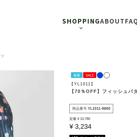
SHOPPING
ABOUT
FA
ャツ
春夏
SALE
【YL1011】
【70％OFF】フィッシュパ
商品番号
YL1011-9800
定価
¥
10,780
¥
3,234