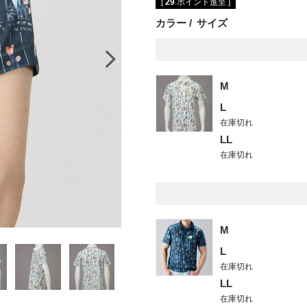
[
29
ポイント進呈 ]
カラー
サイズ
M
L
在庫切れ
LL
在庫切れ
ネ
M
L
在庫切れ
LL
在庫切れ