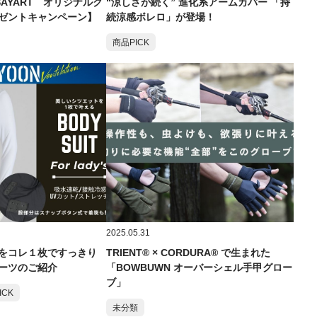
ASAYART オリジナルク
“涼しさが続く” 進化系アームカバー 「持
ゼントキャンペーン】
続涼感ボレロ」が登場！
商品PICK
2025.05.31
をコレ１枚ですっきり
TRIENT® × CORDURA® で生まれた
ーツのご紹介
「BOWBUWN オーバーシェル手甲グロー
ブ」
ICK
未分類