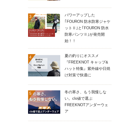
パワーアップした
｢FOURON 防水防寒ジャケ
ットⅡ｣と｢FOURON 防水
防寒パンツⅡ｣が発売開
始！！
夏の釣りにオススメ
『FREEKNOT キャップ&
ハット特集』紫外線や日焼
け対策で快適に
冬の寒さ、もう我慢しな
い。clo値で選ぶ
FREEKNOTアンダーウェ
ア