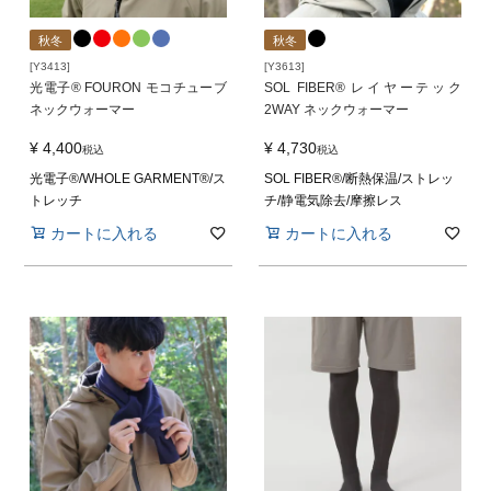
秋冬
秋冬
[Y3413]
[Y3613]
光電子® FOURON モコチューブ
SOL FIBER® レイヤーテック
ネックウォーマー
2WAY ネックウォーマー
¥
4,400
¥
4,730
税込
税込
光電子®/WHOLE GARMENT®/ス
SOL FIBER®/断熱保温/ストレッ
トレッチ
チ/静電気除去/摩擦レス
カートに入れる
カートに入れる