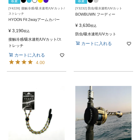
春夏
春夏
[Y4226] 接触冷感/吸水速乾/UVカット/
[Y3232] 防虫/吸水速乾/UVカット
ストレッチ
BOWBUWN フーディー
HYOON Fit 2wayアームカバー
¥
3,630
税込
¥
3,190
税込
防虫/吸水速乾/UVカット
接触冷感/吸水速乾/UVカット/ス
カートに入れる
トレッチ
カートに入れる
4.00