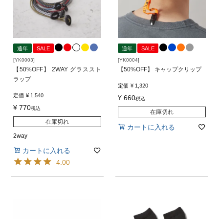
通年
SALE
通年
SALE
[YK0003]
[YK0004]
【50%OFF】 2WAY グラススト
【50%OFF】 キャップクリップ
ラップ
定価
¥
1,320
定価
¥
1,540
¥
660
税込
¥
770
税込
在庫切れ
在庫切れ
カートに入れる
2way
カートに入れる
4.00