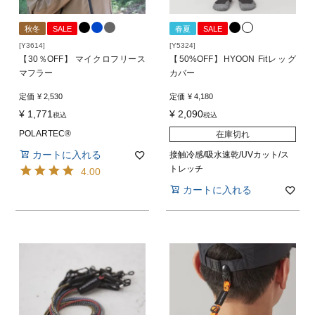
秋冬
SALE
春夏
SALE
[Y3614]
[Y5324]
【30％OFF】 マイクロフリース
【50%OFF】HYOON Fitレッグ
マフラー
カバー
定価
¥
2,530
定価
¥
4,180
¥
1,771
¥
2,090
税込
税込
POLARTEC®
在庫切れ
カートに入れる
接触冷感/吸水速乾/UVカット/ス
トレッチ
4.00
カートに入れる