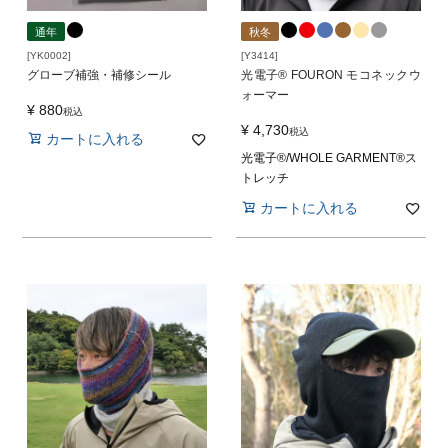
通年
秋冬
[YK0002]
[Y3414]
グローブ補強・補修シール
光電子® FOURON モコネックウ
ォーマー
¥
880
税込
¥
4,730
税込
カートに入れる
光電子®/WHOLE GARMENT®ス
トレッチ
カートに入れる