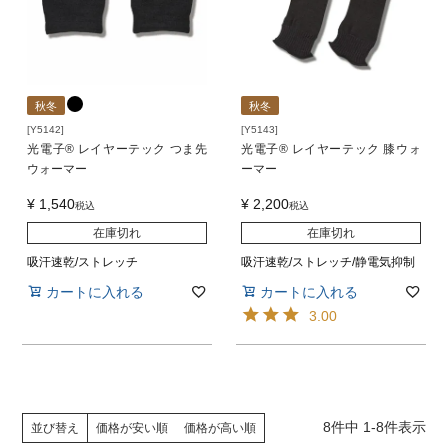
秋冬
秋冬
[Y5142]
[Y5143]
光電子® レイヤーテック つま先
光電子® レイヤーテック 膝ウォ
ウォーマー
ーマー
¥
1,540
¥
2,200
税込
税込
在庫切れ
在庫切れ
吸汗速乾/ストレッチ
吸汗速乾/ストレッチ/静電気抑制
カートに入れる
カートに入れる
3.00
8
件中
1
-
8
件表示
並び替え
価格が安い順
価格が高い順