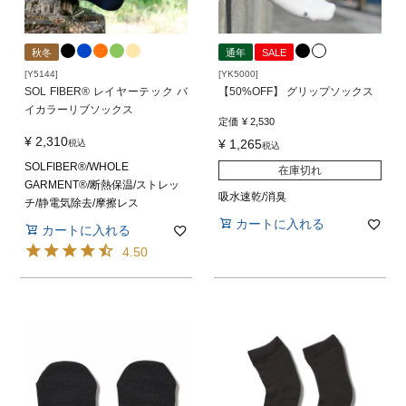
秋冬
通年
SALE
[Y5144]
[YK5000]
SOL FIBER® レイヤーテック バ
【50%OFF】 グリップソックス
イカラーリブソックス
定価
¥
2,530
¥
2,310
¥
1,265
税込
税込
SOLFIBER®/WHOLE
在庫切れ
GARMENT®/断熱保温/ストレッ
吸水速乾/消臭
チ/静電気除去/摩擦レス
カートに入れる
カートに入れる
4.50