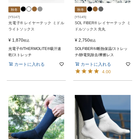
秋冬
秋冬
[Y5147]
[Y5145]
光電子® レイヤーテック ミドル
SOL FIBER® レイヤーテック ミ
ライトソックス
ドルソックス 先丸
¥
1,870
¥
2,750
税込
税込
光電子®/THERMOLITE®吸汗速
SOLFIBER®/断熱保温/ストレッ
乾/ストレッチ
チ/静電気除去/摩擦レス
カートに入れる
カートに入れる
4.00