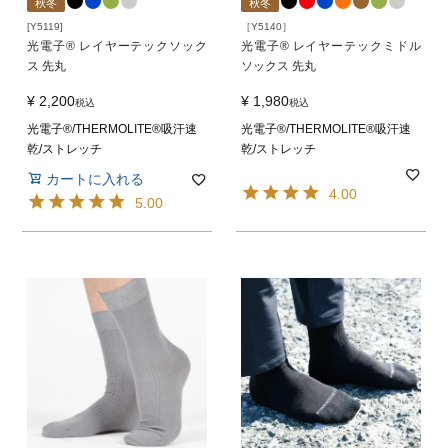
秋冬
秋冬
[Y5119]
［Y5140］
光電子® レイヤーテックソック
光電子® レイヤーテックミドル
ス 先丸
ソックス 先丸
¥
2,200
¥
1,980
税込
税込
光電子®/THERMOLITE®吸汗速
光電子®/THERMOLITE®吸汗速
乾/ストレッチ
乾/ストレッチ
カートに入れる
4.00
5.00