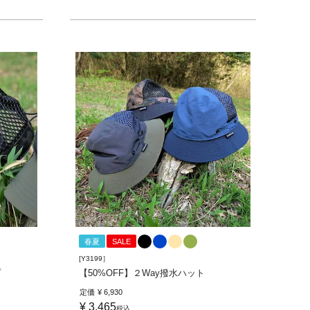
春夏
SALE
[Y3199］
プ
【50%OFF】２Way撥水ハット
定価
¥
6,930
¥
3,465
税込