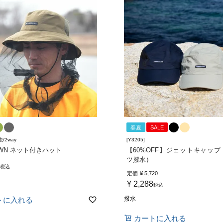
春夏
SALE
虫/2way
[Y3205]
UWN ネット付きハット
【60%OFF】ジェットキャッ
ツ撥水）
税込
定価
¥
5,720
¥
2,288
税込
撥水
トに入れる
カートに入れる