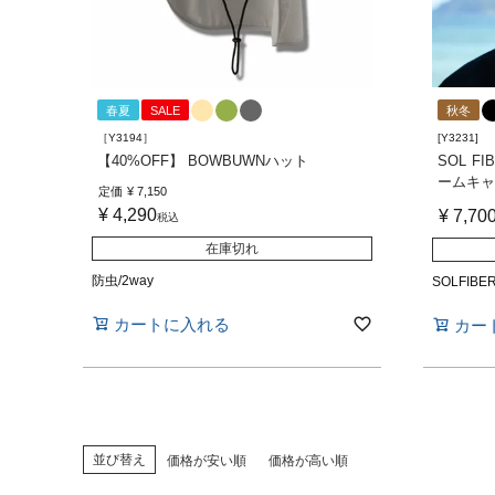
春夏
SALE
秋冬
［Y3194］
[Y3231]
【40%OFF】 BOWBUWNハット
SOL F
ームキ
定価
¥
7,150
¥
4,290
¥
7,70
税込
在庫切れ
防虫/2way
SOLFIB
カートに入れる
カー
並び替え
価格が安い順
価格が高い順