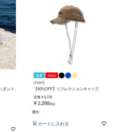
春夏
SALE
[Y3207]
プ（ダント
【60%OFF】リフレクションキャップ
定価
¥
5,720
¥
2,288
税込
撥水
カートに入れる