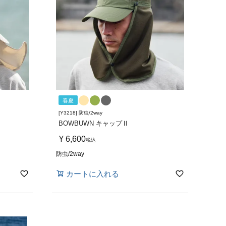
春夏
[Y3218] 防虫/2way
BOWBUWN キャップⅡ
¥
6,600
税込
防虫/2way
カートに入れる