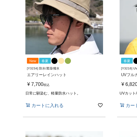
New
春夏
春夏
[Y3234] 防水/透湿/撥水
[Y3216] 
エアリーレインハット
UVフル
¥
7,700
¥
6,82
税込
日常に馴染む、軽量防水ハット。
UVカット/
カートに入れる
カー