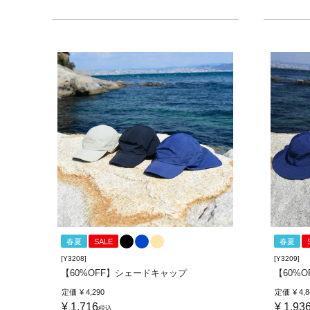
春夏
SALE
春夏
[Y3208]
[Y3209]
【60%OFF】シェードキャップ
【60%
定価
¥
4,290
定価
¥
4,
¥
1,716
¥
1,93
税込