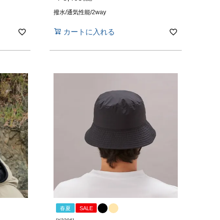
撥水/通気性能/2way
カートに入れる
春夏
SALE