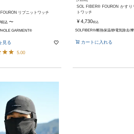
[Y3200]
SOL FIBER® FOURON か
トワッチ
 FOURON リブニットワッチ
¥
4,730
0
〜
税込
税込
SOLFIBER®/断熱保温/静電気除去/
HOLE GARMENT®
カートに入れる
を見る
5.00