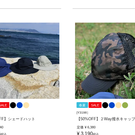
SALE
春夏
SALE
[Y3198］
OFF】シェードハット
【50%OFF】２Way撥水キャッ
840
定価
¥
6,380
6
¥
3,190
税込
税込