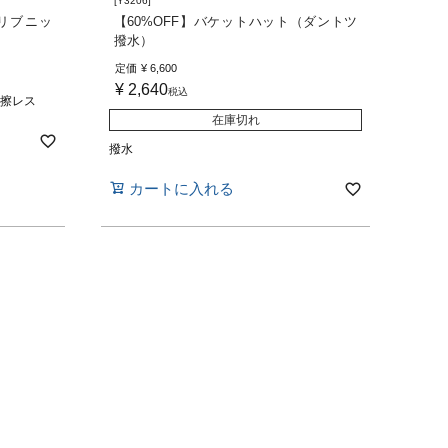
[Y3206]
すりリブニッ
【60%OFF】バケットハット（ダントツ
撥水）
定価
¥
6,600
¥
2,640
税込
摩擦レス
在庫切れ
撥水
カートに入れる