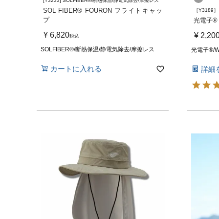
[Y3233] SOLFIBER®/断熱保温/静電気除去/摩擦レス
SOL FIBER® FOURON フライトキャッ
［Y3189］
プ
光電子®
¥
6,820
¥
2,20
税込
SOLFIBER®/断熱保温/静電気除去/摩擦レス
光電子®/W
カートに入れる
詳細