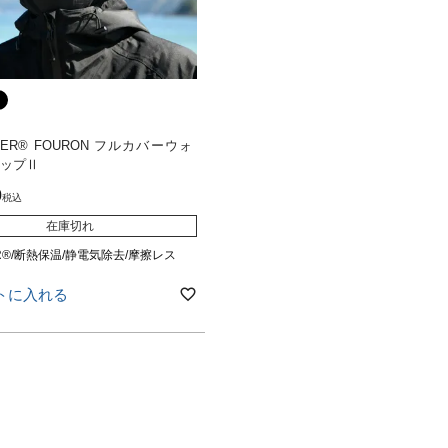
IBER® FOURON フルカバーウォ
ャップⅡ
0
税込
在庫切れ
ER®/断熱保温/静電気除去/摩擦レス
トに入れる