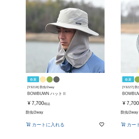
春夏
春夏
[Y3219] 防虫/2way
[Y3227] 防
BOWBUWN ハットⅡ
BOWB
¥
7,700
¥
7,700
税込
防虫/2way
防虫/2way
カートに入れる
カー