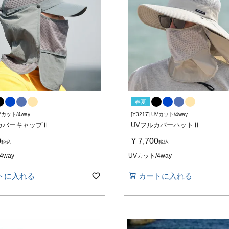
春夏
UVカット/4way
[Y3217] UVカット/4way
カバーキャップⅡ
UVフルカバーハットⅡ
0
¥
7,700
税込
税込
4way
UVカット/4way
トに入れる
カートに入れる