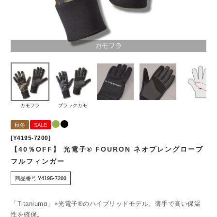
カモフラ
カモフラ
ブラックカモ
秋冬
SALE
[Y4195-7200]
【40％OFF】 光電子® FOURON ネオプレングローブ
フルフィンガー
商品番号
Y4195-7200
「Titaniumα」×光電子®のハイブリッドモデル。薄手で高い保温
性を確保。