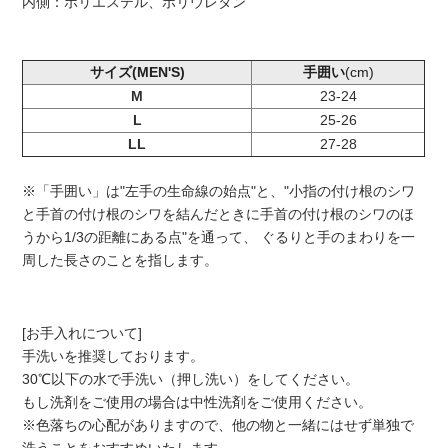
内側：ポリエステル、ポリウレタン
サイズ(MEN'S)
手囲い
(cm)
M
23-24
L
25-26
LL
27-28
※「手囲い」は"左手の生命線の始点"と、"小指の付け根のシワ
と手首の付け根のシワを結んだときに手首の付け根のシワのほ
うから1/3の距離にある点"を通って、 ぐるりと手のまわりを一
周した長さのことを指します。
[お手入れについて]
手洗いを推奨しております。
30℃以下の水で手洗い（押し洗い）をしてください。
もし洗剤をご使用の場合は中性洗剤をご使用ください。
※色落ちの心配がありますので、他の物と一緒にはせず単独で