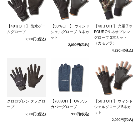
【40％OFF】 防水ゲー
【50％OFF】 ウィンド
【40％OFF】 光電子®
ムグローブ
シェルグローブ ３本カ
FOURON ネオプレン
ット
グローブ 3本カット
3,300円
(税込)
（カモフラ）
2,090円
(税込)
4,290円
(税込)
クロロプレン タフグロ
【70%OFF】 UVフル
【50％OFF】 ウィンド
ーブ
カバーグローブ
シェルグローブ 5本カ
ット
5,500円
(税込)
990円
(税込)
2,090円
(税込)