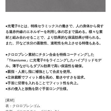
●光電子®とは、特殊セラミックスの働きで、人の身体から発す
る遠赤外線のエネルギーを利用し体の芯まで温める。様々な素
材と組み合わせることで、より効果的な保温効果が得られる。
また、汗など水分の蒸散性、速乾性を向上させる特徴もある。
●クロロプレン素材にチタン合金を特殊コーティングした
「Titaniumα」に光電子®をライニングしたハイブリッドモデ
ル。薄手ながらもダブル効果で高い保温性を確保。
●親指・人差し指に補強として合皮を使用。
●立体裁断でフィット感を高め、動きやすさを追求。
●手首に切替を入れることでフィット性を向上。
●水の侵入と放熱を防ぐ手首ロング仕様。
[素材]
表：クロロプレンゴム