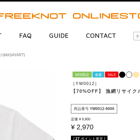
T
FAQ
GUIDE
CONTACT
MASAYART)
WEB限定
春夏
SALE
［YW0012］
【70%OFF】 漁網リサイクル
商品番号
YW0012-9000
定価
¥
9,900
¥
2,970
[
27
ポイント進呈 ]