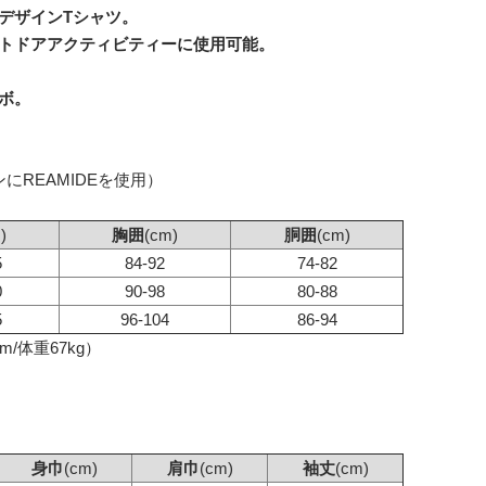
デザインTシャツ。
ウトドアアクティビティーに使用可能。
ボ。
にREAMIDEを使用）
)
胸囲
(cm)
胴囲
(cm)
5
84-92
74-82
0
90-98
80-88
5
96-104
86-94
/体重67kg）
身巾
(cm)
肩巾
(cm)
袖丈
(cm)