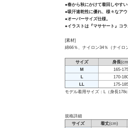
●春から秋にかけて着回しやすい
●吸汗速乾性に優れ、様々なア
●オーバーサイズ仕様。
●イラストは『マサヤート』コラ
[素材]
綿66％、ナイロン34％（ナイロン
サイズ
身長
(cm
M
165-17
L
170-18
LL
175-18
モデル着用サイズ：L（身長178cm
規格詳細
サイズ
着丈
(cm)