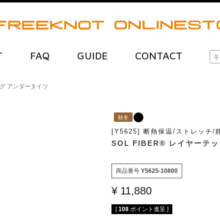
T
FAQ
GUIDE
CONTACT
ィング アンダータイツ
秋冬
[Y5625] 断熱保温/ストレッチ
SOL FIBER® レイヤー
商品番号
Y5625-10800
¥
11,880
[
108
ポイント進呈 ]