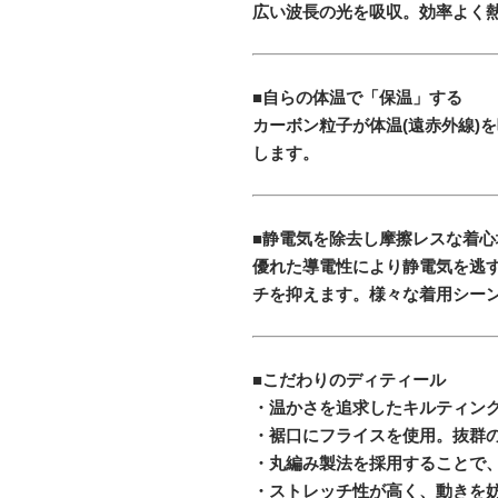
広い波長の光を吸収。効率よく
■自らの体温で「保温」する
カーボン粒子が体温(遠赤外線)
します。
■静電気を除去し摩擦レスな着心
優れた導電性により静電気を逃
チを抑えます。様々な着用シー
■こだわりのディティール
・温かさを追求したキルティン
・裾口にフライスを使用。抜群
・丸編み製法を採用することで
・ストレッチ性が高く、動きを