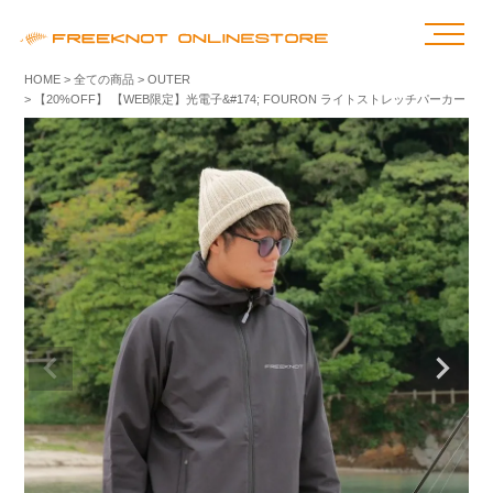
HOME
全ての商品
OUTER
【20%OFF】 【WEB限定】光電子&#174; FOURON ライトストレッチパーカー