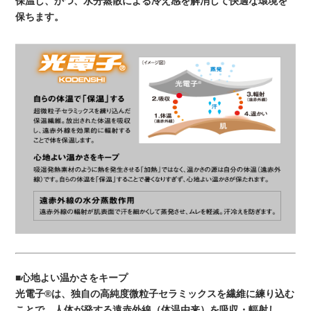
保温し、かつ、水分蒸散による冷え感を解消して快適な環境を
保ちます。
■心地よい温かさをキープ
光電子®は、独自の高純度微粒子セラミックスを繊維に練り込む
ことで、人体が発する遠赤外線（体温由来）を吸収・輻射し、