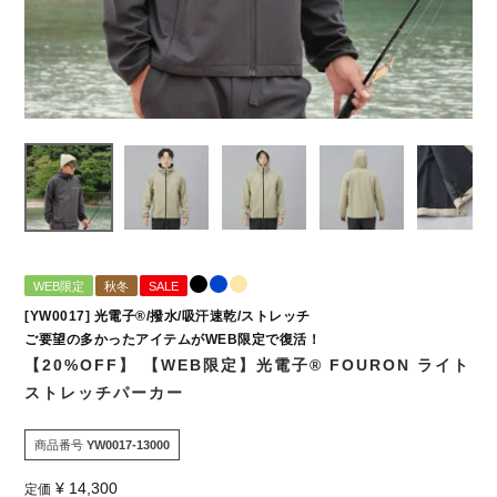
WEB限定
秋冬
SALE
[YW0017] 光電子®/撥水/吸汗速乾/ストレッチ
ご要望の多かったアイテムがWEB限定で復活！
【20%OFF】 【WEB限定】光電子® FOURON ライト
ストレッチパーカー
商品番号
YW0017-13000
¥
14,300
定価