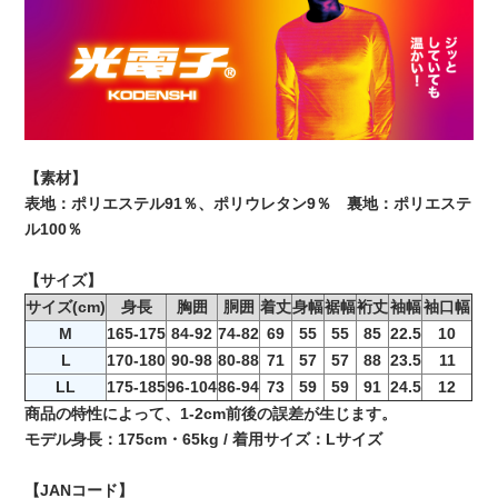
【素材】
表地：ポリエステル91％、ポリウレタン9％ 裏地：ポリエステ
ル100％
【サイズ】
サイズ(cm)
身長
胸囲
胴囲
着丈
身幅
裾幅
裄丈
袖幅
袖口幅
M
165-175
84-92
74-82
69
55
55
85
22.5
10
L
170-180
90-98
80-88
71
57
57
88
23.5
11
LL
175-185
96-104
86-94
73
59
59
91
24.5
12
商品の特性によって、1-2cm前後の誤差が生じます。
モデル身長：175cm・65kg / 着用サイズ：Lサイズ
【JANコード】