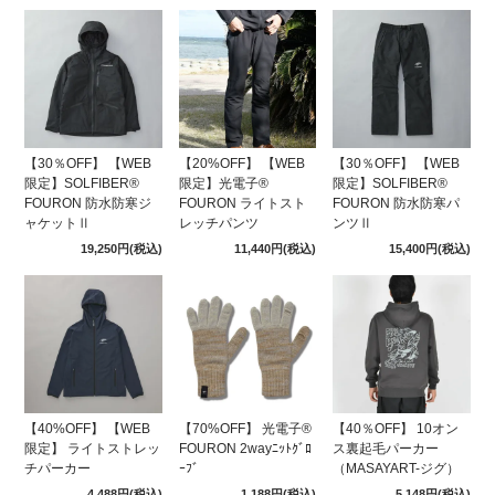
【30％OFF】 【WEB
【20%OFF】 【WEB
【30％OFF】 【WEB
限定】SOLFIBER®
限定】光電子®
限定】SOLFIBER®
FOURON 防水防寒ジ
FOURON ライトスト
FOURON 防水防寒パ
ャケットⅡ
レッチパンツ
ンツⅡ
19,250円
(税込)
11,440円
(税込)
15,400円
(税込)
【40%OFF】 【WEB
【70%OFF】 光電子®
【40％OFF】 10オン
限定】 ライトストレッ
FOURON 2wayﾆｯﾄｸﾞﾛ
ス裏起毛パーカー
チパーカー
ｰﾌﾞ
（MASAYART-ジグ）
4,488円
(税込)
1,188円
(税込)
5,148円
(税込)