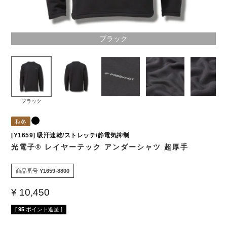
ブラック
ブラック
秋冬
[Y1659] 吸汗速乾/ストレッチ/静電気抑制
光電子® レイヤーテック アンダーシャツ 超厚手
商品番号
Y1659-8800
¥
10,450
[
95
ポイント進呈 ]