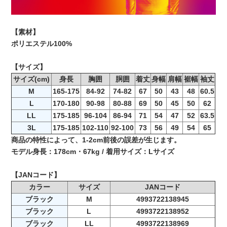
【素材】
ポリエステル100%
【サイズ】
サイズ(cm)
身長
胸囲
胴囲
着丈
身幅
肩幅
裾幅
袖丈
M
165-175
84-92
74-82
67
50
43
48
60.5
L
170-180
90-98
80-88
69
50
45
50
62
LL
175-185
96-104
86-94
71
54
47
52
63.5
3L
175-185
102-110
92-100
73
56
49
54
65
商品の特性によって、1-2cm前後の誤差が生じます。
モデル身長：178cm・67kg / 着用サイズ：Lサイズ
【JANコード】
カラー
サイズ
JANコード
ブラック
M
4993722138945
ブラック
L
4993722138952
ブラック
LL
4993722138969