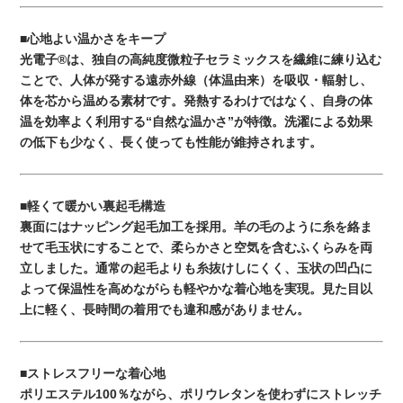
■心地よい温かさをキープ
光電子®は、独自の高純度微粒子セラミックスを繊維に練り込む
ことで、人体が発する遠赤外線（体温由来）を吸収・輻射し、
体を芯から温める素材です。発熱するわけではなく、自身の体
温を効率よく利用する“自然な温かさ”が特徴。洗濯による効果
の低下も少なく、長く使っても性能が維持されます。
■軽くて暖かい裏起毛構造
裏面にはナッピング起毛加工を採用。羊の毛のように糸を絡ま
せて毛玉状にすることで、柔らかさと空気を含むふくらみを両
立しました。通常の起毛よりも糸抜けしにくく、玉状の凹凸に
よって保温性を高めながらも軽やかな着心地を実現。見た目以
上に軽く、長時間の着用でも違和感がありません。
■ストレスフリーな着心地
ポリエステル100％ながら、ポリウレタンを使わずにストレッチ